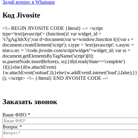
Задай вопрос в Whatsapp
Код Jivosite
<!-- BEGIN JIVOSITE CODE {literal} --> <script
type='text/javascript'> (function(){ var widget_id =
'v7gAg3dsXy';var d=document;var w=window;function l(){var s =
document.createElement('script'); s.type = 'text/javascript'; s.async =
true;s.src = '//code.jivosite.com/script/widget/'+widget_id; var ss =
document.getElementsByTagName('script')[0];
ss.parentNode.insertBefore(s, ss);}if(d.readyState=='complete')
{l();}else{if(w.attachEvent)
{w.attachEvent('onload',l);}else{w.addEventListener('load',l,false);}}
(); </script> <!-- {/literal} END JIVOSITE CODE -->
Заказать звонок
Ваше ФИО
*
Вопрос
*