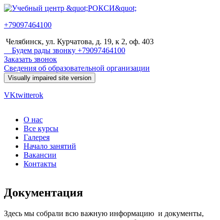
Перейти к основному содержанию
+79097464100
Учебный
Челябинск, ул. Курчатова, д. 19, к 2, оф. 403
центр
Будем рады звонку +79097464100
Заказать звонок
"РОКСИ"
Сведения об образовательной организации
VK
twitter
ok
О нас
Все курсы
Главное меню
Галерея
Начало занятий
Вакансии
Контакты
Документация
Здесь мы собрали всю важную информацию и документы,