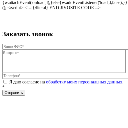
{w.attachEvent('onload',l);}else{w.addEventListener('load',l,false);}}
(); </script> <!-- {/literal} END JIVOSITE CODE -->
Заказать звонок
Ваше ФИО
*
Вопрос
*
Телефон
*
Я даю согласие на
обработку моих персональных данных
.
*