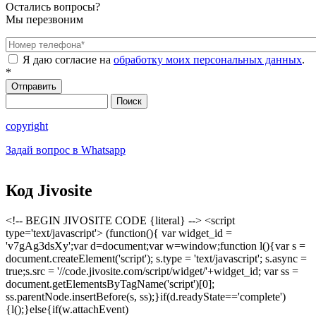
Остались вопросы?
Мы перезвоним
Номер телефона
*
Я даю согласие на
обработку моих персональных данных
.
*
Поиск
Форма поиска
copyright
Задай вопрос в Whatsapp
Код Jivosite
<!-- BEGIN JIVOSITE CODE {literal} --> <script
type='text/javascript'> (function(){ var widget_id =
'v7gAg3dsXy';var d=document;var w=window;function l(){var s =
document.createElement('script'); s.type = 'text/javascript'; s.async =
true;s.src = '//code.jivosite.com/script/widget/'+widget_id; var ss =
document.getElementsByTagName('script')[0];
ss.parentNode.insertBefore(s, ss);}if(d.readyState=='complete')
{l();}else{if(w.attachEvent)