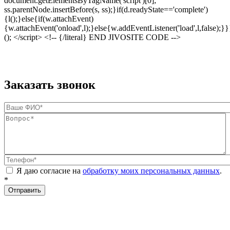
document.getElementsByTagName('script')[0];
ss.parentNode.insertBefore(s, ss);}if(d.readyState=='complete')
{l();}else{if(w.attachEvent)
{w.attachEvent('onload',l);}else{w.addEventListener('load',l,false);}}
(); </script> <!-- {/literal} END JIVOSITE CODE -->
Заказать звонок
Ваше ФИО
*
Вопрос
*
Телефон
*
Я даю согласие на
обработку моих персональных данных
.
*