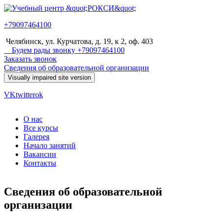
Перейти к основному содержанию
+79097464100
Учебный
Челябинск, ул. Курчатова, д. 19, к 2, оф. 403
центр
Будем рады звонку +79097464100
Заказать звонок
"РОКСИ"
Сведения об образовательной организации
VK
twitter
ok
О нас
Все курсы
Главное меню
Галерея
Начало занятий
Вакансии
Контакты
Сведения об образовательной
организации