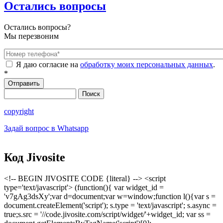
Остались вопросы
Остались вопросы?
Мы перезвоним
Номер телефона
*
Я даю согласие на
обработку моих персональных данных
.
*
Поиск
Форма поиска
copyright
Задай вопрос в Whatsapp
Код Jivosite
<!-- BEGIN JIVOSITE CODE {literal} --> <script
type='text/javascript'> (function(){ var widget_id =
'v7gAg3dsXy';var d=document;var w=window;function l(){var s =
document.createElement('script'); s.type = 'text/javascript'; s.async =
true;s.src = '//code.jivosite.com/script/widget/'+widget_id; var ss =