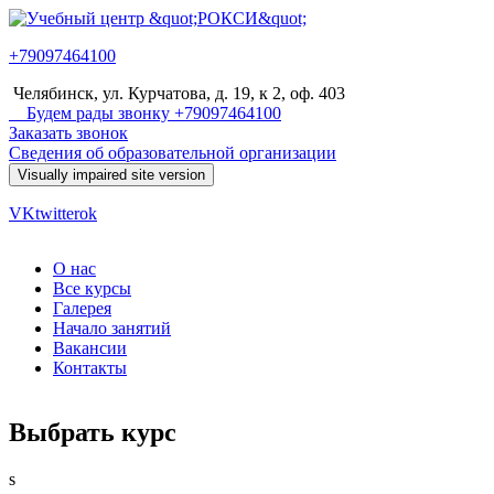
Перейти к основному содержанию
+79097464100
Учебный
Челябинск, ул. Курчатова, д. 19, к 2, оф. 403
центр
Будем рады звонку +79097464100
Заказать звонок
"РОКСИ"
Сведения об образовательной организации
VK
twitter
ok
О нас
Все курсы
Главное меню
Галерея
Начало занятий
Вакансии
Контакты
Выбрать курс
s