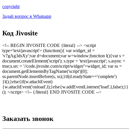
Форма поиска
copyright
Задай вопрос в Whatsapp
Код Jivosite
<!-- BEGIN JIVOSITE CODE {literal} --> <script
type='text/javascript'> (function(){ var widget_id =
'v7gAg3dsXy';var d=document;var w=window;function l(){var s =
document.createElement('script'); s.type = 'text/javascript'; s.async =
true;s.src = '//code.jivosite.com/script/widget/'+widget_id; var ss =
document.getElementsByTagName('script')[0];
ss.parentNode.insertBefore(s, ss);}if(d.readyState=='complete')
{l();}else{if(w.attachEvent)
{w.attachEvent('onload',l);}else{w.addEventListener('load',l,false);}}
(); </script> <!-- {/literal} END JIVOSITE CODE -->
Заказать звонок