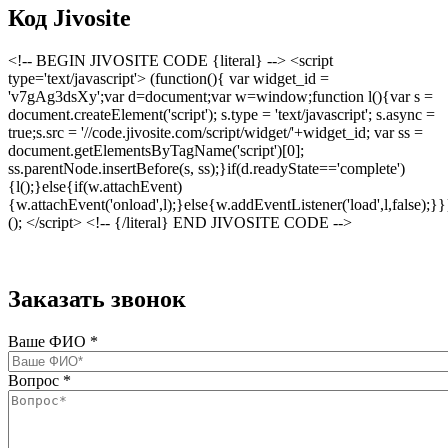
Код Jivosite
<!-- BEGIN JIVOSITE CODE {literal} --> <script
type='text/javascript'> (function(){ var widget_id =
'v7gAg3dsXy';var d=document;var w=window;function l(){var s =
document.createElement('script'); s.type = 'text/javascript'; s.async =
true;s.src = '//code.jivosite.com/script/widget/'+widget_id; var ss =
document.getElementsByTagName('script')[0];
ss.parentNode.insertBefore(s, ss);}if(d.readyState=='complete')
{l();}else{if(w.attachEvent)
{w.attachEvent('onload',l);}else{w.addEventListener('load',l,false);}}
(); </script> <!-- {/literal} END JIVOSITE CODE -->
Заказать звонок
Ваше ФИО
*
Вопрос
*