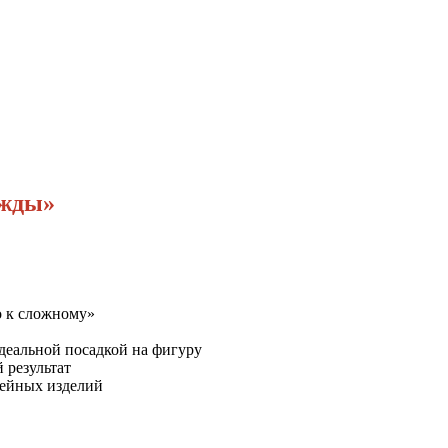
ежды»
о к сложному»
деальной посадкой на фигуру
 результат
вейных изделий