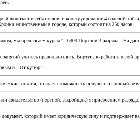
лей.
ый включает в себя пошив и конструирование 4 изделий: юбка, 
Кройки единственный в городе, который состоит из 250 часов.
зрядом, мы предлагаем курсы " 16909 Портной 3 разряда". На да
 занятий учитесь правильно шить. Виртуозно работать иглой в
зовым и "От кутюр".
ческие занятия, что дает возможность получить отличный резуль
ли свидетельство (портной, закройщик) с присвоением разряда.
 документ, который имеет юридическую силу и подтверждает в