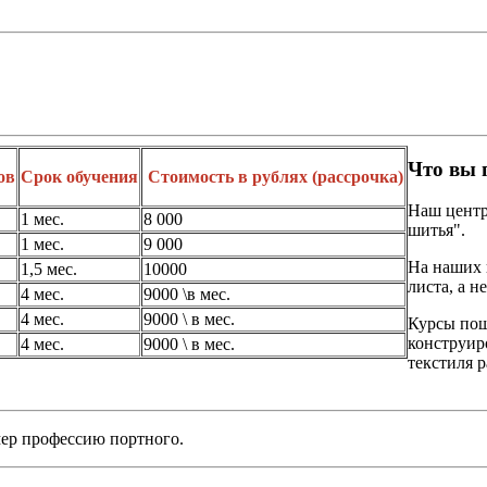
Что вы 
ов
Срок обучения
Стоимость в рублях (рассрочка)
Наш центр
1 мес.
8 000
шитья".
1 мес.
9 000
На наших к
1,5 мес.
10000
листа, а н
4 мес.
9000 \в мес.
4 мес.
9000 \ в мес.
Курсы пош
конструир
4 мес.
9000 \ в мес.
текстиля 
ер профессию портного.