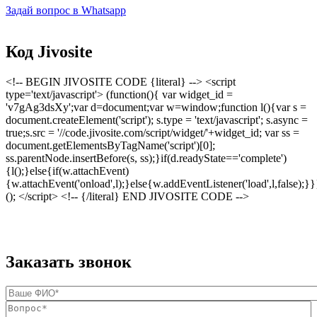
Задай вопрос в Whatsapp
Код Jivosite
<!-- BEGIN JIVOSITE CODE {literal} --> <script
type='text/javascript'> (function(){ var widget_id =
'v7gAg3dsXy';var d=document;var w=window;function l(){var s =
document.createElement('script'); s.type = 'text/javascript'; s.async =
true;s.src = '//code.jivosite.com/script/widget/'+widget_id; var ss =
document.getElementsByTagName('script')[0];
ss.parentNode.insertBefore(s, ss);}if(d.readyState=='complete')
{l();}else{if(w.attachEvent)
{w.attachEvent('onload',l);}else{w.addEventListener('load',l,false);}}
(); </script> <!-- {/literal} END JIVOSITE CODE -->
Заказать звонок
Ваше ФИО
*
Вопрос
*