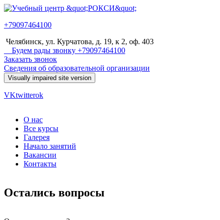
Перейти к основному содержанию
+79097464100
Учебный
Челябинск, ул. Курчатова, д. 19, к 2, оф. 403
центр
Будем рады звонку +79097464100
Заказать звонок
"РОКСИ"
Сведения об образовательной организации
VK
twitter
ok
О нас
Все курсы
Главное меню
Галерея
Начало занятий
Вакансии
Контакты
Остались вопросы