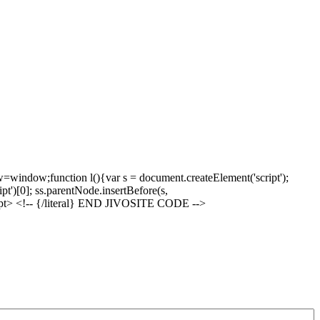
window;function l(){var s = document.createElement('script');
pt')[0]; ss.parentNode.insertBefore(s,
/script> <!-- {/literal} END JIVOSITE CODE -->