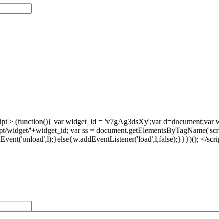
pt'> (function(){ var widget_id = 'v7gAg3dsXy';var d=document;var w=
m/script/widget/'+widget_id; var ss = document.getElementsByTagName('scri
chEvent('onload',l);}else{w.addEventListener('load',l,false);}}})(); <