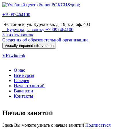
Перейти к основному содержанию
+79097464100
Учебный
Челябинск, ул. Курчатова, д. 19, к 2, оф. 403
центр
Будем рады звонку +79097464100
Заказать звонок
"РОКСИ"
Сведения об образовательной организации
VK
twitter
ok
О нас
Все курсы
Главное меню
Галерея
Начало занятий
Вакансии
Контакты
Начало занятий
Здесь Вы можете узнать о начале занятий
Подписаться