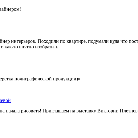
зайнером!
йнер интерьеров. Походили по квартире, подумали куда что поста
то как-то внятно изобразить.
 верстка полиграфической продукции)»
невой
она начала рисовать! Приглашаем на выставку Виктории Плетнев