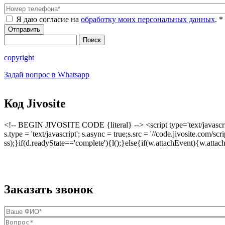
Номер телефона
*
Я даю согласие на
обработку моих персональных данных
.
*
Поиск
Форма поиска
copyright
Задай вопрос в Whatsapp
Код Jivosite
<!-- BEGIN JIVOSITE CODE {literal} --> <script type='text/javascri
s.type = 'text/javascript'; s.async = true;s.src = '//code.jivosite.co
ss);}if(d.readyState=='complete'){l();}else{if(w.attachEvent){w.atta
Заказать звонок
Ваше ФИО
*
Вопрос
*