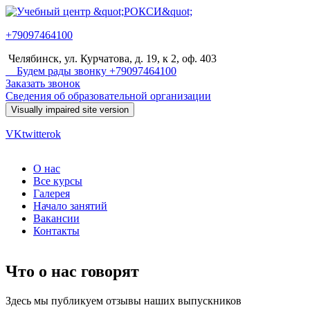
Перейти к основному содержанию
+79097464100
Учебный
Челябинск, ул. Курчатова, д. 19, к 2, оф. 403
центр
Будем рады звонку +79097464100
Заказать звонок
"РОКСИ"
Сведения об образовательной организации
VK
twitter
ok
О нас
Все курсы
Главное меню
Галерея
Начало занятий
Вакансии
Контакты
Что о нас говорят
Здесь мы публикуем отзывы наших выпускников