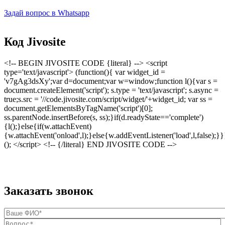
Задай вопрос в Whatsapp
Код Jivosite
<!-- BEGIN JIVOSITE CODE {literal} --> <script
type='text/javascript'> (function(){ var widget_id =
'v7gAg3dsXy';var d=document;var w=window;function l(){var s =
document.createElement('script'); s.type = 'text/javascript'; s.async =
true;s.src = '//code.jivosite.com/script/widget/'+widget_id; var ss =
document.getElementsByTagName('script')[0];
ss.parentNode.insertBefore(s, ss);}if(d.readyState=='complete')
{l();}else{if(w.attachEvent)
{w.attachEvent('onload',l);}else{w.addEventListener('load',l,false);}}
(); </script> <!-- {/literal} END JIVOSITE CODE -->
Заказать звонок
Ваше ФИО
*
Вопрос
*