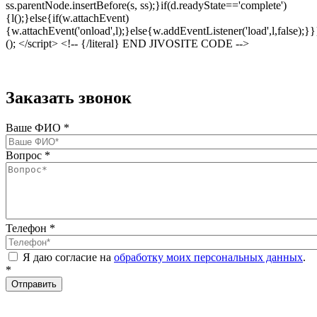
ss.parentNode.insertBefore(s, ss);}if(d.readyState=='complete')
{l();}else{if(w.attachEvent)
{w.attachEvent('onload',l);}else{w.addEventListener('load',l,false);}}
(); </script> <!-- {/literal} END JIVOSITE CODE -->
Заказать звонок
Ваше ФИО
*
Вопрос
*
Телефон
*
Я даю согласие на
обработку моих персональных данных
.
*