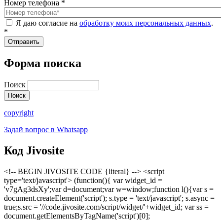
Номер телефона
*
Я даю согласие на
обработку моих персональных данных
.
*
Форма поиска
Поиск
copyright
Задай вопрос в Whatsapp
Код Jivosite
<!-- BEGIN JIVOSITE CODE {literal} --> <script
type='text/javascript'> (function(){ var widget_id =
'v7gAg3dsXy';var d=document;var w=window;function l(){var s =
document.createElement('script'); s.type = 'text/javascript'; s.async =
true;s.src = '//code.jivosite.com/script/widget/'+widget_id; var ss =
document.getElementsByTagName('script')[0];