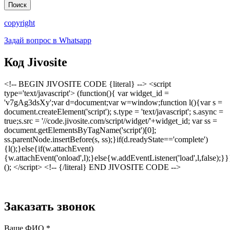
copyright
Задай вопрос в Whatsapp
Код Jivosite
<!-- BEGIN JIVOSITE CODE {literal} --> <script
type='text/javascript'> (function(){ var widget_id =
'v7gAg3dsXy';var d=document;var w=window;function l(){var s =
document.createElement('script'); s.type = 'text/javascript'; s.async =
true;s.src = '//code.jivosite.com/script/widget/'+widget_id; var ss =
document.getElementsByTagName('script')[0];
ss.parentNode.insertBefore(s, ss);}if(d.readyState=='complete')
{l();}else{if(w.attachEvent)
{w.attachEvent('onload',l);}else{w.addEventListener('load',l,false);}}
(); </script> <!-- {/literal} END JIVOSITE CODE -->
Заказать звонок
Ваше ФИО
*