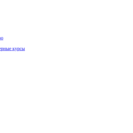
во
ерные курсы