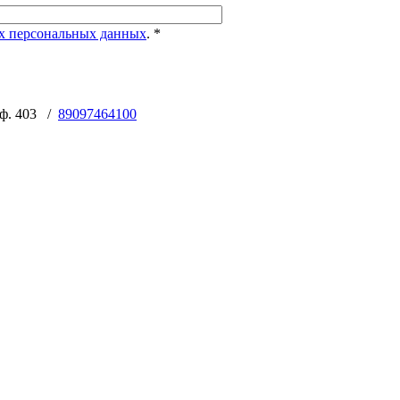
х персональных данных
.
*
оф. 403 /
89097464100