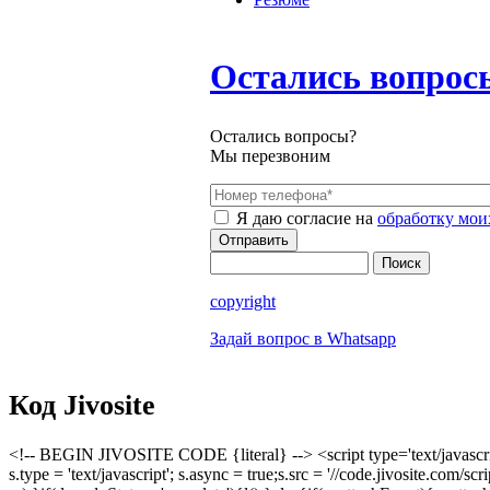
Остались вопрос
Остались вопросы?
Мы перезвоним
Номер телефона
*
Я даю согласие на
обработку мои
Поиск
Форма поиска
copyright
Задай вопрос в Whatsapp
Код Jivosite
<!-- BEGIN JIVOSITE CODE {literal} --> <script type='text/javascri
s.type = 'text/javascript'; s.async = true;s.src = '//code.jivosite.co