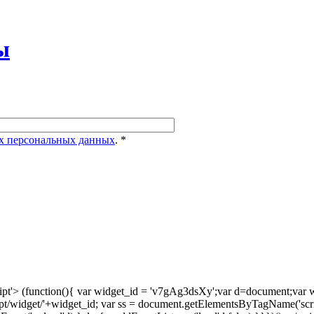
ы
х персональных данных
.
*
pt'> (function(){ var widget_id = 'v7gAg3dsXy';var d=document;var w=
m/script/widget/'+widget_id; var ss = document.getElementsByTagName('scri