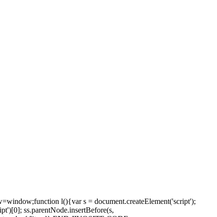
window;function l(){var s = document.createElement('script');
pt')[0]; ss.parentNode.insertBefore(s,