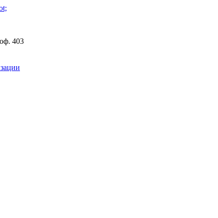
 оф. 403
изации