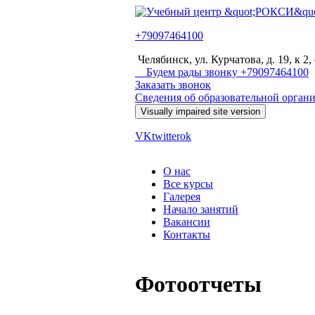
Перейти к основному содержанию
+79097464100
Учебный
Челябинск, ул. Курчатова, д. 19, к 2,
центр
Будем рады звонку +79097464100
Заказать звонок
"РОКСИ"
Сведения об образовательной орган
VK
twitter
ok
О нас
Все курсы
Главное меню
Галерея
Начало занятий
Вакансии
Контакты
Фотоотчеты