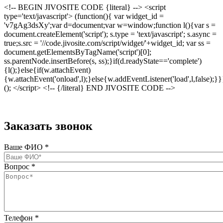
<!-- BEGIN JIVOSITE CODE {literal} --> <script
type='text/javascript'> (function(){ var widget_id =
'v7gAg3dsXy';var d=document;var w=window;function l(){var s =
document.createElement('script'); s.type = 'text/javascript'; s.async =
true;s.src = '//code.jivosite.com/script/widget/'+widget_id; var ss =
document.getElementsByTagName('script')[0];
ss.parentNode.insertBefore(s, ss);}if(d.readyState=='complete')
{l();}else{if(w.attachEvent)
{w.attachEvent('onload',l);}else{w.addEventListener('load',l,false);}}
(); </script> <!-- {/literal} END JIVOSITE CODE -->
Заказать звонок
Ваше ФИО
*
Вопрос
*
Телефон
*