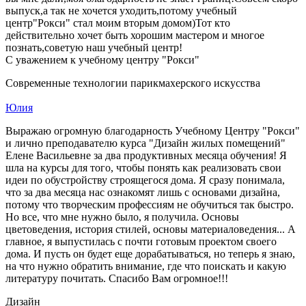
выпуск,а так не хочется уходить,потому учебный
центр"Рокси" стал моим вторым домом)Тот кто
действительно хочет быть хорошим мастером и многое
познать,советую наш учебный центр!
С уважением к учебному центру "Рокси"
Современные технологии парикмахерского искусства
Юлия
Выражаю огромную благодарность Учебному Центру "Рокси"
и лично преподавателю курса "Дизайн жилых помещений"
Елене Васильевне за два продуктивных месяца обучения! Я
шла на курсы для того, чтобы понять как реализовать свои
идеи по обустройству строящегося дома. Я сразу понимала,
что за два месяца нас ознакомят лишь с основами дизайна,
потому что творческим профессиям не обучиться так быстро.
Но все, что мне нужно было, я получила. Основы
цветоведения, история стилей, основы материаловедения... А
главное, я выпустилась с почти готовым проектом своего
дома. И пусть он будет еще дорабатываться, но теперь я знаю,
на что нужно обратить внимание, где что поискать и какую
литературу почитать. Спасибо Вам огромное!!!
Дизайн