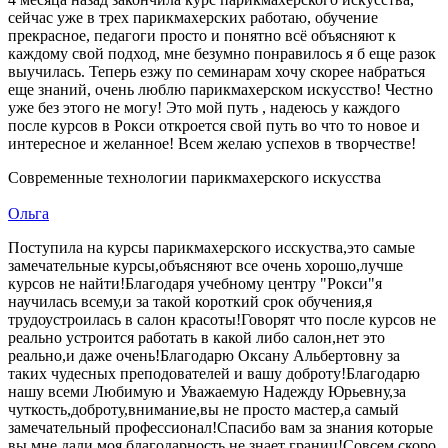
сейчас уже в трех парикмахерских работаю, обучение
прекрасное, педагоги просто и понятно всё объясняют к
каждому свой подход, мне безумно понравилось я б еще разок
выучилась. Теперь езжу по семинарам хочу скорее набраться
еще знаний, очень люблю парикмахерском искусство! Честно
уже без этого не могу! Это мой путь , надеюсь у каждого
после курсов в Рокси откроется свой путь во что то новое и
интересное и желанное! Всем желаю успехов в творчестве!
Современные технологии парикмахерского искусства
Ольга
Поступила на курсы парикмахерского исскуства,это самые
замечательные курсы,объясняют все очень хорошо,лучше
курсов не найти!Благодаря учебному центру "Рокси"я
научилась всему,и за такой короткий срок обучения,я
трудоустроилась в салон красоты!Говорят что после курсов не
реально устроится работать в какой либо салон,нет это
реально,и даже очень!Благодарю Оксану Альбертовну за
таких чудесных преподователей и вашу доброту!Благодарю
нашу всеми Любимую и Уважаемую Надежду Юрьевну,за
чуткость,доброту,внимание,вы не просто мастер,а самый
замечательный профессионал!Спасибо вам за знания которые
вы мне дали,моя благодарность не знает границ!Совсем скоро