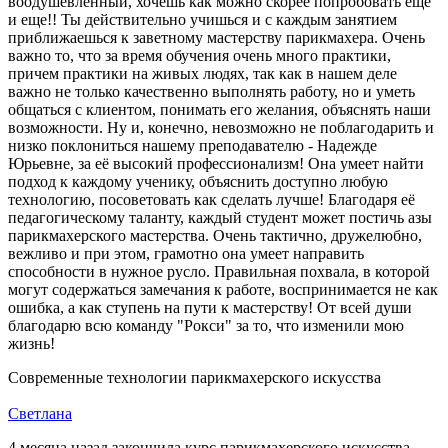
воодушевленный, хочешь как можно скорее попробовать еще
и еще!! Ты действительно учишься и с каждым занятием
приближаешься к заветному мастерству парикмахера. Очень
важно то, что за время обучения очень много практики,
причем практики на живых людях, так как в нашем деле
важно не только качественно выполнять работу, но и уметь
общаться с клиентом, понимать его желания, объяснять наши
возможности. Ну и, конечно, невозможно не поблагодарить и
низко поклониться нашему преподавателю - Надежде
Юрьевне, за её высокий профессионализм! Она умеет найти
подход к каждому ученику, объяснить доступно любую
технологию, посоветовать как сделать лучше! Благодаря её
педагогическому таланту, каждый студент может постичь азы
парикмахерского мастерства. Очень тактично, дружелюбно,
вежливо и при этом, грамотно она умеет направить
способности в нужное русло. Правильная похвала, в которой
могут содержаться замечания к работе, воспринимается не как
ошибка, а как ступень на пути к мастерству! От всей души
благодарю всю команду "Рокси" за то, что изменили мою
жизнь!
Современные технологии парикмахерского искусства
Светлана
4 месяца назад закончила курс парикмахерского искусства,