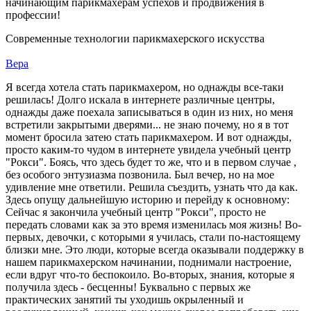
начинающим парикмахерам успехов и продвижения в
профессии!
Современные технологии парикмахерского искусства
Вера
Я всегда хотела стать парикмахером, но однажды все-таки
решилась! Долго искала в интернете различные центры,
однажды даже поехала записываться в один из них, но меня
встретили закрытыми дверями... не знаю почему, но я в тот
момент бросила затею стать парикмахером. И вот однажды,
просто каким-то чудом в интернете увидела учебный центр
"Рокси". Боясь, что здесь будет то же, что и в первом случае ,
без особого энтузиазма позвонила. Был вечер, но на мое
удивление мне ответили. Решила съездить, узнать что да как.
Здесь опущу дальнейшую историю и перейду к основному:
Сейчас я закончила учебный центр "Рокси", просто не
передать словами как за это время изменилась моя жизнь! Во-
первых, девочки, с которыми я училась, стали по-настоящему
близки мне. Это люди, которые всегда оказывали поддержку в
нашем парикмахерском начинании, поднимали настроение,
если вдруг что-то беспокоило. Во-вторых, знания, которые я
получила здесь - бесценны! Буквально с первых же
практических занятий ты уходишь окрыленный и