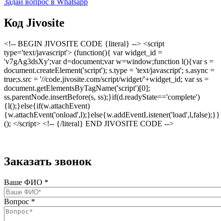
Задай вопрос в Whatsapp
Код Jivosite
<!-- BEGIN JIVOSITE CODE {literal} --> <script
type='text/javascript'> (function(){ var widget_id =
'v7gAg3dsXy';var d=document;var w=window;function l(){var s =
document.createElement('script'); s.type = 'text/javascript'; s.async =
true;s.src = '//code.jivosite.com/script/widget/'+widget_id; var ss =
document.getElementsByTagName('script')[0];
ss.parentNode.insertBefore(s, ss);}if(d.readyState=='complete')
{l();}else{if(w.attachEvent)
{w.attachEvent('onload',l);}else{w.addEventListener('load',l,false);}}
(); </script> <!-- {/literal} END JIVOSITE CODE -->
Заказать звонок
Ваше ФИО
*
Вопрос
*