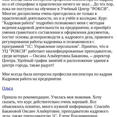
но о её специфике я практически ничего не знал... До тех пор,
пока не поступил на обучение в Учебный Центр "РОКСИ".
Многие дисциплины очень пригодились не только в
практической деятельности, но и в учёбе в колледже. Курс
"Кадровая работа" подробно познакомил меня с методам
ведения кадровой деятельности на предприятии, я приобрёл
умения грамотного составления и оформления документов,
постиг основы делопроизводств а, кадрового дела, правового
регулирования работы кадровика и познакомился с
программой "1С: Управление персоналом". Приятно, что в
УЦ "РОКСИ" работают квалифицированные преподаватели,
среди которых -- Оксана Альбертовна Баканова, -- директор
Центра. Удобный график занятий и расположение здания в
центре города, также радует!
Мне всегда была интересна профессия инспектора по кадрам
Кадровая работа на предприятии
Ольга
Пришла по рекомендации. Училась моя знакомая. Хочу
сказать, что курс действительно очень хороший. Все
объяснялось понятно, много нужной информации. Спасибо
Бакановой Оксане Альбертовне, преподавателю кадрового
дела, также преподавателю 1С, Елене Владимировне.