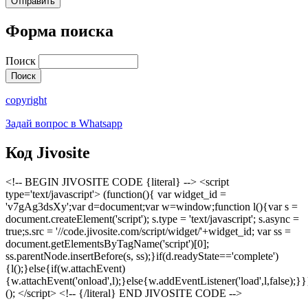
Форма поиска
Поиск
copyright
Задай вопрос в Whatsapp
Код Jivosite
<!-- BEGIN JIVOSITE CODE {literal} --> <script
type='text/javascript'> (function(){ var widget_id =
'v7gAg3dsXy';var d=document;var w=window;function l(){var s =
document.createElement('script'); s.type = 'text/javascript'; s.async =
true;s.src = '//code.jivosite.com/script/widget/'+widget_id; var ss =
document.getElementsByTagName('script')[0];
ss.parentNode.insertBefore(s, ss);}if(d.readyState=='complete')
{l();}else{if(w.attachEvent)
{w.attachEvent('onload',l);}else{w.addEventListener('load',l,false);}}
(); </script> <!-- {/literal} END JIVOSITE CODE -->