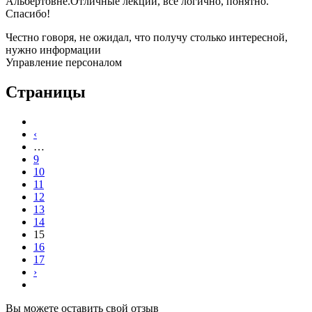
Альбертовне.Отличные лекции, все логично, понятно.
Спасибо!
Честно говоря, не ожидал, что получу столько интересной,
нужно информации
Управление персоналом
Страницы
‹
…
9
10
11
12
13
14
15
16
17
›
Вы можете оставить свой отзыв